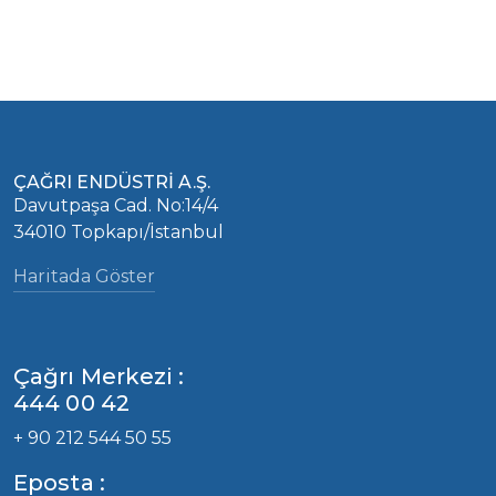
ÇAĞRI ENDÜSTRİ A.Ş.
Davutpaşa Cad. No:14/4
34010 Topkapı/İstanbul
Haritada Göster
Çağrı Merkezi :
444 00 42
+ 90 212 544 50 55
Eposta :