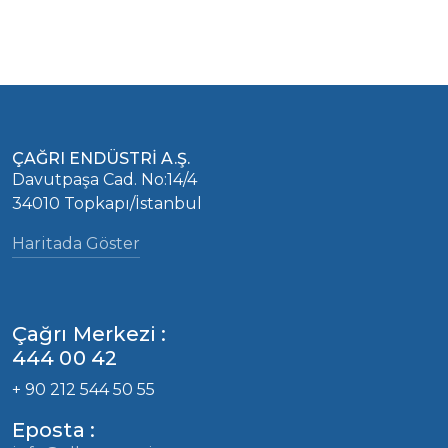
ÇAĞRI ENDÜSTRİ A.Ş.
Davutpaşa Cad. No:14/4
34010 Topkapı/İstanbul
Haritada Göster
Çağrı Merkezi :
444 00 42
+ 90 212 544 50 55
Eposta :