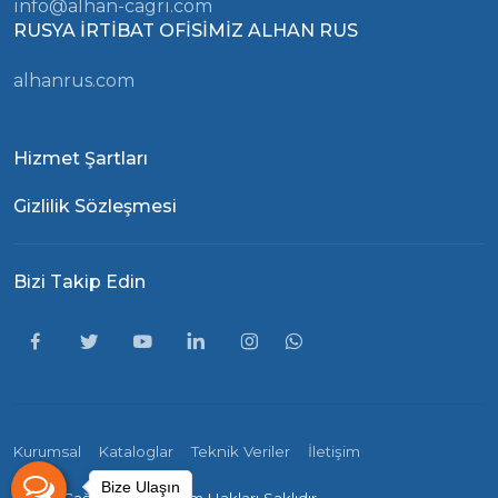
info@alhan-cagri.com
RUSYA İRTİBAT OFİSİMİZ ALHAN RUS
alhanrus.com
Hizmet Şartları
Gizlilik Sözleşmesi
Bizi Takip Edin
Kurumsal
Kataloglar
Teknik Veriler
İletişim
Bize Ulaşın
Alhan-Çağrı ©
2026 - Tüm Hakları Saklıdır.