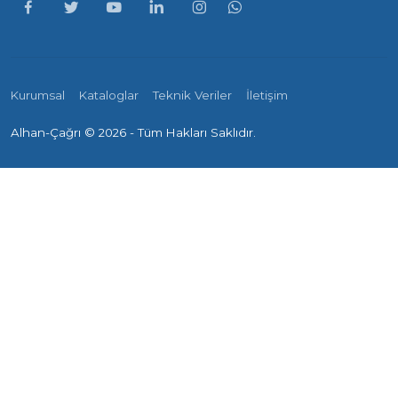
Kurumsal
Kataloglar
Teknik Veriler
İletişim
Alhan-Çağrı ©
2026 - Tüm Hakları Saklıdır.