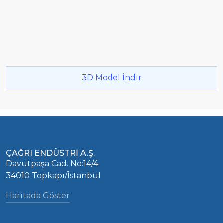
3D Model İndir
ÇAĞRI ENDÜSTRİ A.Ş.
Davutpaşa Cad. No:14/4
34010 Topkapı/İstanbul
Haritada Göster