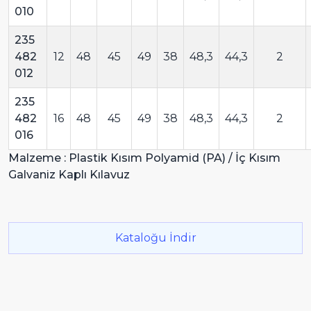
010
235
482
12
48
45
49
38
48,3
44,3
2
012
235
482
16
48
45
49
38
48,3
44,3
2
016
Malzeme : Plastik Kısım Polyamid (PA) / İç Kısım
Galvaniz Kaplı Kılavuz
Kataloğu İndir