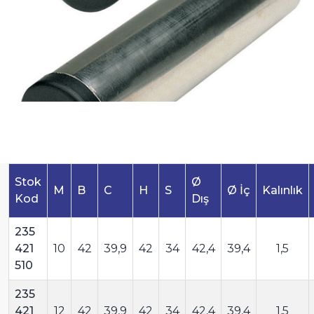
Stok
Ø
M
B
C
H
S
Ø İç
Kalınlık
Kod
Dış
235
421
10
42
39,9
42
34
42,4
39,4
1,5
510
235
421
12
42
39,9
42
34
42,4
39,4
1,5