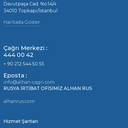
Davutpaşa Cad. No:14/4
34010 Topkapı/İstanbul
Haritada Göster
Çağrı Merkezi :
444 00 42
+ 90 212 544 50 55
Eposta :
info@alhan-cagri.com
RUSYA İRTİBAT OFİSİMİZ ALHAN RUS
alhanrus.com
Hizmet Şartları