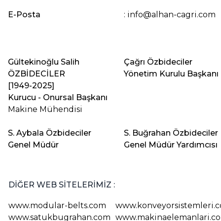
E-Posta
:
info@alhan-cagri.com
Gültekinoğlu Salih
Çağrı Özbideciler
ÖZBİDECİLER
Yönetim Kurulu Başkanı
[1949-2025]
Kurucu - Onursal Başkanı
Makine Mühendisi
S. Aybala Özbideciler
S. Buğrahan Özbideciler
Genel Müdür
Genel Müdür Yardımcısı
DİĞER WEB SİTELERİMİZ :
www.modular-belts.com
www.konveyorsistemleri.
www.satukbugrahan.com
www.makinaelemanlari.c