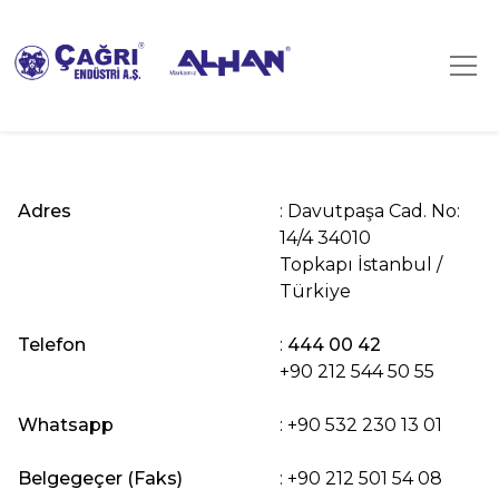
Adres
: Davutpaşa Cad. No:
14/4 34010
Topkapı İstanbul /
Türkiye
Telefon
:
444 00 42
+90 212 544 50 55
Whatsapp
:
+90 532 230 13 01
Belgegeçer (Faks)
: +90 212 501 54 08