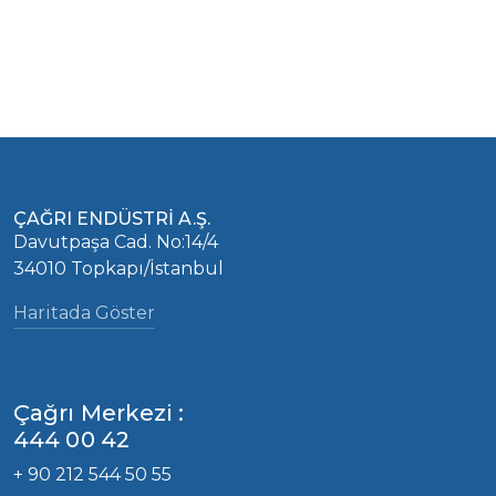
ÇAĞRI ENDÜSTRİ A.Ş.
Davutpaşa Cad. No:14/4
34010 Topkapı/İstanbul
Haritada Göster
Çağrı Merkezi :
444 00 42
+ 90 212 544 50 55