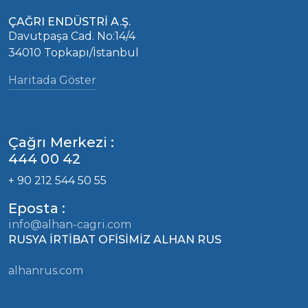
ÇAĞRI ENDÜSTRİ A.Ş.
Davutpaşa Cad. No:14/4
34010 Topkapı/İstanbul
Haritada Göster
Çağrı Merkezi :
444 00 42
+ 90 212 544 50 55
Eposta :
info@alhan-cagri.com
RUSYA İRTİBAT OFİSİMİZ ALHAN RUS
alhanrus.com