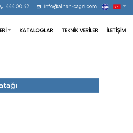
444 00 42
info@alhan-cagri.com
ERİ
KATALOGLAR
TEKNİK VERİLER
İLETİŞİM
atağı