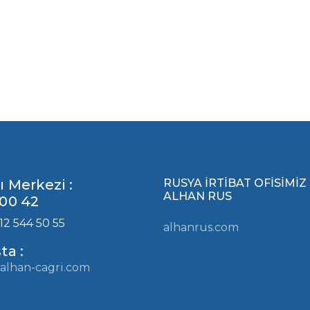
ı Merkezi :
RUSYA İRTİBAT OFİSİMİZ
ALHAN RUS
00 42
12 544 50 55
alhanrus.com
ta :
alhan-cagri.com