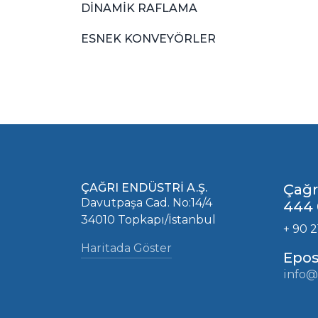
DİNAMİK RAFLAMA
ESNEK KONVEYÖRLER
ÇAĞRI ENDÜSTRİ A.Ş.
Çağr
Davutpaşa Cad. No:14/4
444 
34010 Topkapı/İstanbul
+ 90 2
Haritada Göster
Epos
info@