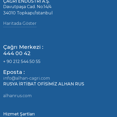
ÇAĞRI ENDÜSTRİ A.Ş.
Davutpaşa Cad. No:14/4
34010 Topkapı/İstanbul
Haritada Göster
Çağrı Merkezi :
444 00 42
+ 90 212 544 50 55
Eposta :
info@alhan-cagri.com
RUSYA İRTİBAT OFİSİMİZ ALHAN RUS
alhanrus.com
Hizmet Şartları