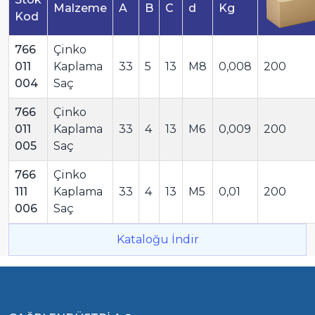
Malzeme
A
B
C
d
Kg
Kod
766
Çinko
011
Kaplama
33
5
13
M8
0,008
200
004
Saç
766
Çinko
011
Kaplama
33
4
13
M6
0,009
200
005
Saç
766
Çinko
111
Kaplama
33
4
13
M5
0,01
200
006
Saç
Kataloğu İndir