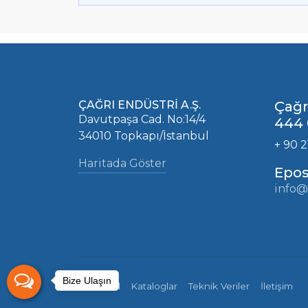
ÇAĞRI ENDÜSTRİ A.Ş.
Çağr
Davutpaşa Cad. No:14/4
444 
34010 Topkapı/İstanbul
+ 90 2
Haritada Göster
Epos
info@
Bize Ulaşın
Kurumsal
Kataloglar
Teknik Veriler
İletişim