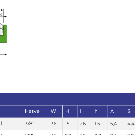
Hatve
W
H
I
h
A
S
l
3/8"
36
15
26
1,5
5,4
4,4