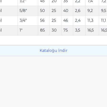
l
1/2"
45
20
35
2,2
7,4
7,2
l
5/8"
50
25
40
2,6
9,2
9,5
l
3/4"
56
25
46
2,4
11,3
11,1
l
1"
85
30
75
3,5
16,5
16,
Kataloğu İndir