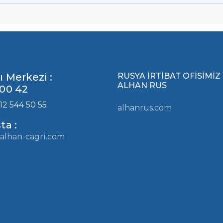
ı Merkezi :
RUSYA İRTİBAT OFİSİMİZ
ALHAN RUS
00 42
12 544 50 55
alhanrus.com
ta :
alhan-cagri.com