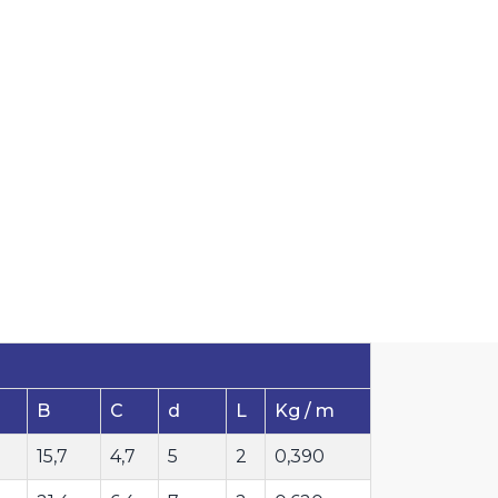
B
C
d
L
Kg / m
15,7
4,7
5
2
0,390