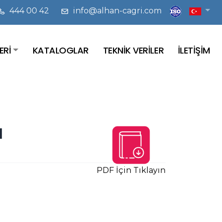
444 00 42
info@alhan-cagri.com
ERİ
KATALOGLAR
TEKNİK VERİLER
İLETİŞİM
I
PDF İçin Tıklayın