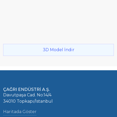
3D Model İndir
ÇAĞRI ENDÜSTRİ A.Ş.
Davutpaşa Cad. No:14/4
34010 Topkapı/İstanbul
Haritada Göster