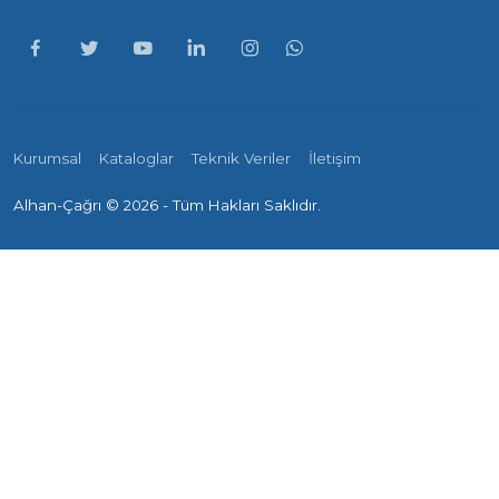
Kurumsal
Kataloglar
Teknik Veriler
İletişim
Alhan-Çağrı ©
2026 - Tüm Hakları Saklıdır.