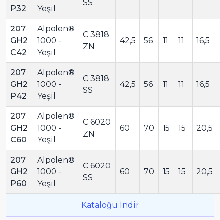
SS
P32
Yeşil
207
Alpolen®
C 3818
GH2
1000 -
42,5
56
11
11
16,5
ZN
C42
Yeşil
207
Alpolen®
C 3818
GH2
1000 -
42,5
56
11
11
16,5
SS
P42
Yeşil
207
Alpolen®
C 6020
GH2
1000 -
60
70
15
15
20,5
ZN
C60
Yeşil
207
Alpolen®
C 6020
GH2
1000 -
60
70
15
15
20,5
SS
P60
Yeşil
Kataloğu İndir