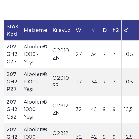
Stok
Malzeme
Kılavuz
W
K
D
h2
c1
Kod
207
Alpolen®
C 2010
GH2
1000 -
27
34
7
7
10,5
ZN
C27
Yeşil
207
Alpolen®
C 2010
GH2
1000 -
27
34
7
7
10,5
SS
P27
Yeşil
207
Alpolen®
C 2812
GH2
1000 -
32
42
9
9
12,5
ZN
C32
Yeşil
207
Alpolen®
C 2812
GH2
1000 -
32
42
9
9
12,5