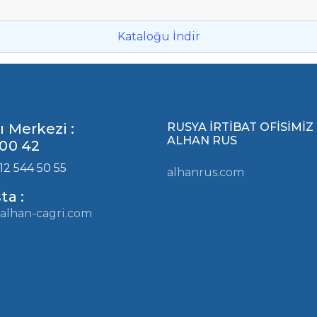
Kataloğu İndir
ı Merkezi :
RUSYA İRTİBAT OFİSİMİZ
ALHAN RUS
00 42
12 544 50 55
alhanrus.com
ta :
alhan-cagri.com