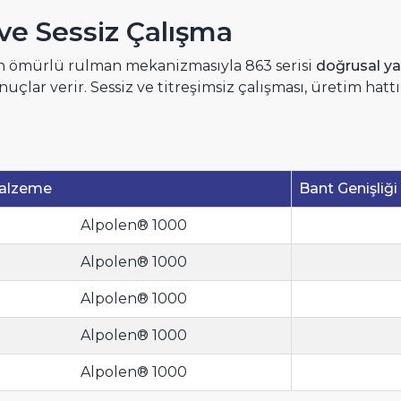
k ve Sessiz Çalışma
un ömürlü rulman mekanizmasıyla 863 serisi
doğrusal ya
uçlar verir. Sessiz ve titreşimsiz çalışması, üretim hatt
alzeme
Bant Genişliği
Alpolen® 1000
Alpolen® 1000
Alpolen® 1000
Alpolen® 1000
Alpolen® 1000