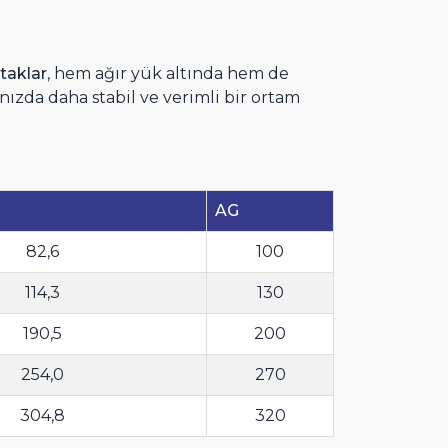
taklar
, hem ağır yük altında hem de
ınızda daha stabil ve verimli bir ortam
AG
82,6
100
114,3
130
190,5
200
254,0
270
304,8
320