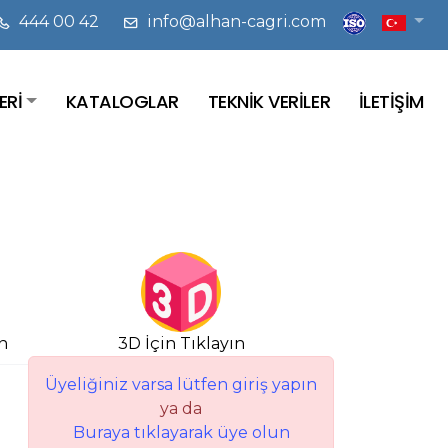
444 00 42
info@alhan-cagri.com
ERİ
KATALOGLAR
TEKNİK VERİLER
İLETİŞİM
n
3D İçin Tıklayın
Üyeliğiniz varsa lütfen giriş yapın
ya da
Buraya tıklayarak üye olun