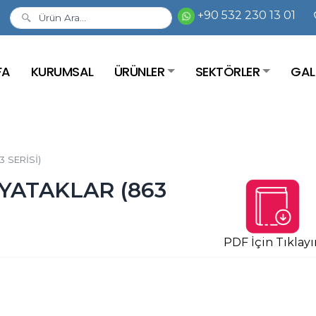
+90 532 230 13 01
FA
KURUMSAL
ÜRÜNLER
SEKTÖRLER
GAL
 SERİSİ)
 YATAKLAR (863
PDF İçin Tıklayı