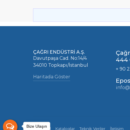
ÇAĞRI ENDÜSTRİ A.Ş.
Çağr
Davutpaşa Cad. No:14/4
444 
34010 Topkapı/İstanbul
+ 90 2
Haritada Göster
Epos
info@
Bize Ulaşın
Kurumsal
Kataloglar
Teknik Veriler
İletişim