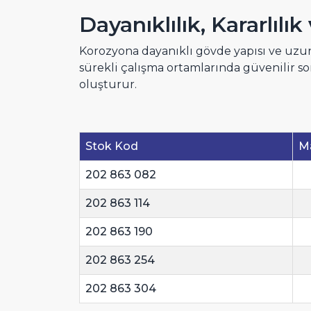
Dayanıklılık, Kararlılı
Korozyona dayanıklı gövde yapısı ve uz
sürekli çalışma ortamlarında güvenilir son
oluşturur.
Stok Kod
M
202 863 082
202 863 114
202 863 190
202 863 254
202 863 304