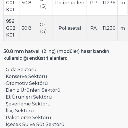
G01
50,8
Polipropilen
PP
11.236
m
(G)
K01
956
Gri
G02
50,8
Poliasetal
PA
11.236
m
(G)
K01
50.8 mm hatveli (2 inç) (modüler) hasır bandın
kullanıldığı endüstri alanları:
• Gıda Sektörü
• Konserve Sektörü
• Otomotiv Sektörü
• Deniz Ürünleri Sektörü
• Et Ürünleri Sektörü
• Şekerleme Sektörü
• İlaç Sektörü
• Paketleme Sektörü
• İçecek Su ve Süt Sektörü