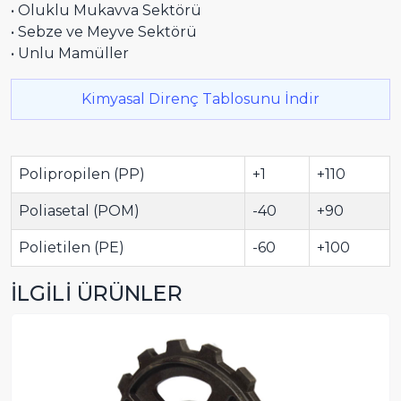
• Oluklu Mukavva Sektörü
• Sebze ve Meyve Sektörü
• Unlu Mamüller
Kimyasal Direnç Tablosunu İndir
Polipropilen (PP)
+1
+110
Poliasetal (POM)
-40
+90
Polietilen (PE)
-60
+100
İLGİLİ ÜRÜNLER