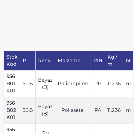
Stok
Kg /
P
Renk
Malzeme
PIN
br
Kod
m
956
Beyaz
B01
50,8
Polipropilen
PP
11.236
m
(B)
K01
956
Beyaz
B02
50,8
Poliasetal
PA
11.236
m
(B)
K01
956
Gri