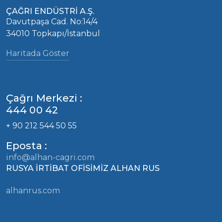
ÇAĞRI ENDÜSTRİ A.Ş.
Davutpaşa Cad. No:14/4
34010 Topkapı/İstanbul
Haritada Göster
Çağrı Merkezi :
444 00 42
+ 90 212 544 50 55
Eposta :
info@alhan-cagri.com
RUSYA İRTİBAT OFİSİMİZ ALHAN RUS
alhanrus.com