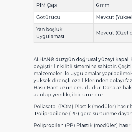
PIM Çapı
6 mm
Götürücü
Mevcut (Yüksek
Yan boşluk
Mevcut (Özel b
uygulaması
ALHAN® düzgün doğrusal yüzeyi kapalı b
değiştirilir kilitli sistemine sahiptir. Çe
malzemeler ile uygulamalar yapılabilmekt
yüksek dirençli özelliklerinden dolayı f
Hasır Bant uzun ömürlüdür. Daha az bakım
az olup yenilikçi bir üründür.
Poliasetal (POM) Plastik (modüler) hasır
Polipropilene (PP) göre sürtünme dayan
Polipropilen (PP) Plastik (modüler) hasır 