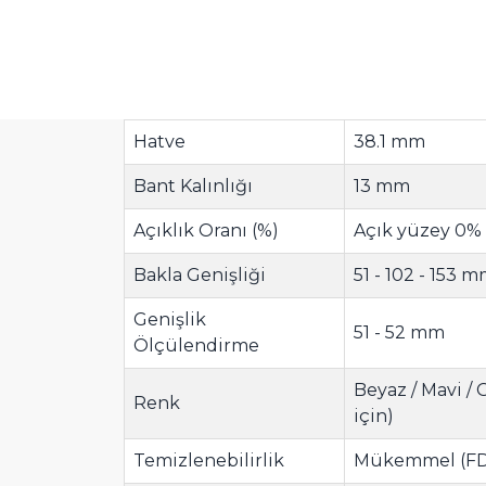
Hatve
38.1 mm
Bant Kalınlığı
13 mm
Açıklık Oranı (%)
Açık yüzey 0%
Bakla Genişliği
51 - 102 - 153 
Genişlik
51 - 52 mm
Ölçülendirme
Beyaz / Mavi /
Renk
için)
Temizlenebilirlik
Mükemmel (FD