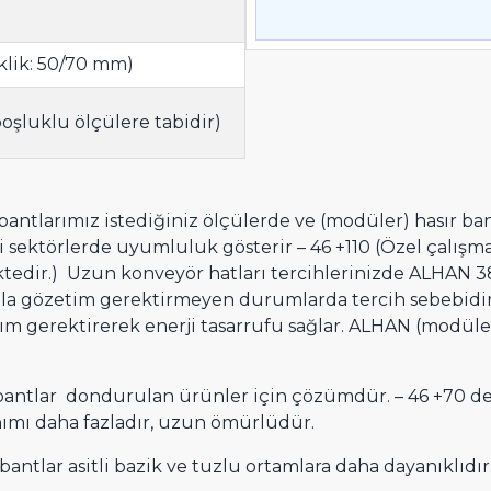
lik: 50/70 mm)
oşluklu ölçülere tabidir)
antlarımız istediğiniz ölçülerde ve (modüler) hasır 
şitli sektörlerde uyumluluk gösterir – 46 +110 (Özel çalışm
edir.) Uzun konveyör hatları tercihlerinizde ALHAN 38.1
azla gözetim gerektirmeyen durumlarda tercih sebebidir.
 gerektirerek enerji tasarrufu sağlar. ALHAN (modüler)
 bantlar dondurulan ürünler için çözümdür. – 46 +70 de
ımı daha fazladır, uzun ömürlüdür.
bantlar asitli bazik ve tuzlu ortamlara daha dayanıklıdır