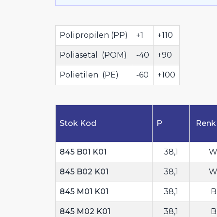
Polipropilen (PP)
+1
+110
Poliasetal (POM)
-40
+90
Polietilen (PE)
-60
+100
Stok Kod
P
Renk
845 B01 K01
38,1
Wh
845 B02 K01
38,1
Wh
845 M01 K01
38,1
B
845 M02 K01
38,1
B