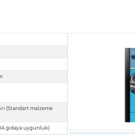
mm
 Gri (Standart malzeme
A gıdaya uygunluk)