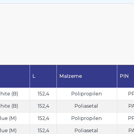
L
Malzeme
PIN
ite (B)
152,4
Polipropilen
P
ite (B)
152,4
Poliasetal
P
lue (M)
152,4
Polipropilen
P
lue (M)
152,4
Poliasetal
P