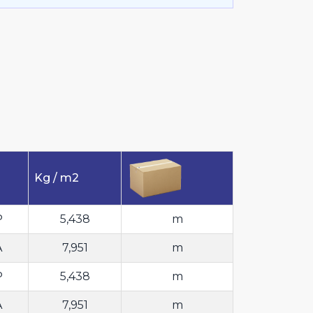
Kg / m2
P
5,438
m
A
7,951
m
P
5,438
m
A
7,951
m