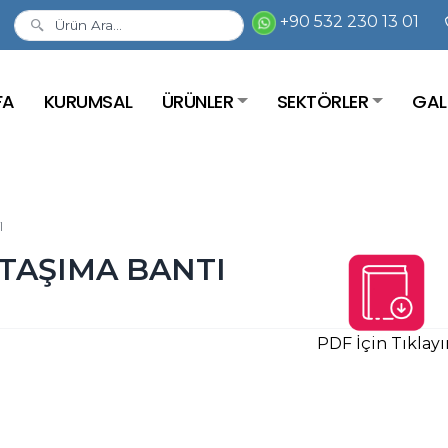
+90 532 230 13 01
FA
KURUMSAL
ÜRÜNLER
SEKTÖRLER
GAL
I
Z TAŞIMA BANTI
PDF İçin Tıklayı