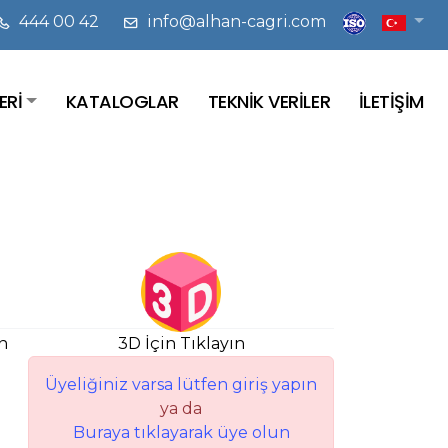
444 00 42
info@alhan-cagri.com
ERİ
KATALOGLAR
TEKNİK VERİLER
İLETİŞİM
n
3D İçin Tıklayın
Üyeliğiniz varsa lütfen giriş yapın
ya da
Buraya tıklayarak üye olun