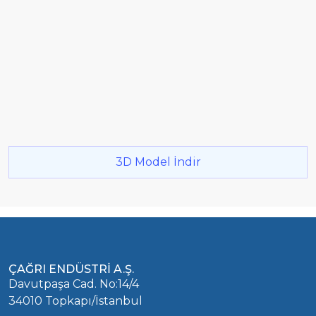
3D Model İndir
ÇAĞRI ENDÜSTRİ A.Ş.
Davutpaşa Cad. No:14/4
34010 Topkapı/İstanbul