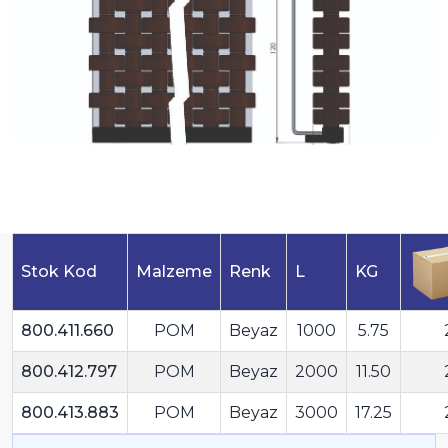
Stok Kod
Malzeme
Renk
L
KG
800.411.660
POM
Beyaz
1000
5.75
800.412.797
POM
Beyaz
2000
11.50
800.413.883
POM
Beyaz
3000
17.25