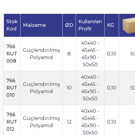
Stok
Kullanılan
Malzeme
ØD
KG
Kod
Profil
40x40 -
766
Güçlendirilmiş
45x45 -
RUT
8
0,10
5
Polyamid
45x90 -
008
50x50
40x40 -
766
Güçlendirilmiş
45x45 -
RUT
10
0,10
5
Polyamid
45x90 -
010
50x50
40x40 -
766
Güçlendirilmiş
45x45 -
RUT
12
0,10
5
Polyamid
45x90 -
012
50x50