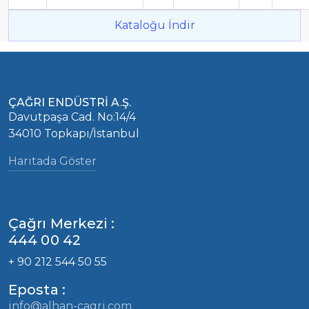
Kataloğu İndir
ÇAĞRI ENDÜSTRİ A.Ş.
Davutpaşa Cad. No:14/4
34010 Topkapı/İstanbul
Haritada Göster
Çağrı Merkezi :
444 00 42
+ 90 212 544 50 55
Eposta :
info@alhan-cagri.com