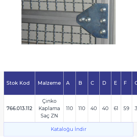
Stok Kod
Malzeme
A
B
C
D
E
F
Çinko
766.013.112
Kaplama
110
110
40
40
61
59
Saç ZN
Kataloğu İndir