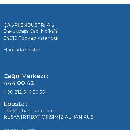
ÇAĞRI ENDÜSTRİ A.Ş.
Davutpaşa Cad. No:14/4
34010 Topkapı/İstanbul
Haritada Göster
Çağrı Merkezi :
444 00 42
+ 90 212 544 50 55
Eposta :
info@alhan-cagri.com
RUSYA İRTİBAT OFİSİMİZ ALHAN RUS