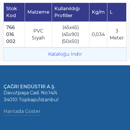
Stok
Kullanıldığı
Malzeme
Kg/m
L
Kod
Profiller
766
(45x45)
PVC
3
016
(45x90)
0,034
Siyah
Meter
002
(50x50)
Kataloğu İndir
ÇAĞRI ENDÜSTRİ A.Ş.
Davutpaşa Cad. No:14/4
34010 Topkapı/İstanbul
Haritada Göster