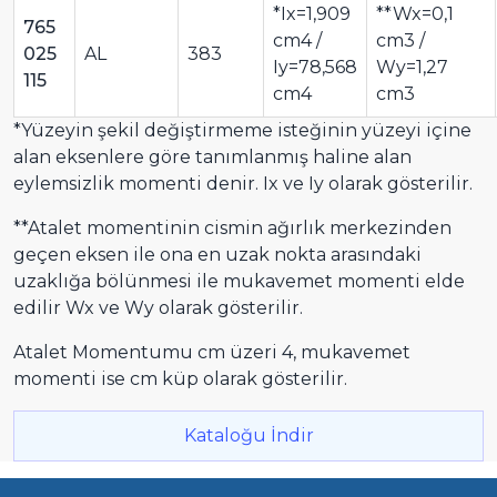
*Ix=1,909
**Wx=0,1
765
cm4 /
cm3 /
025
AL
383
Iy=78,568
Wy=1,27
115
cm4
cm3
*Yüzeyin şekil değiştirmeme isteğinin yüzeyi içine
alan eksenlere göre tanımlanmış haline alan
eylemsizlik momenti denir. Ix ve Iy olarak gösterilir.
**Atalet momentinin cismin ağırlık merkezinden
geçen eksen ile ona en uzak nokta arasındaki
uzaklığa bölünmesi ile mukavemet momenti elde
edilir Wx ve Wy olarak gösterilir.
Atalet Momentumu cm üzeri 4, mukavemet
momenti ise cm küp olarak gösterilir.
Kataloğu İndir