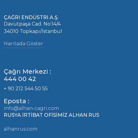
ÇAĞRI ENDÜSTRİ A.Ş.
Davutpaşa Cad. No:14/4
34010 Topkapı/İstanbul
Haritada Göster
Çağrı Merkezi :
444 00 42
+ 90 212 544 50 55
Eposta :
info@alhan-cagri.com
RUSYA İRTİBAT OFİSİMİZ ALHAN RUS
alhanrus.com