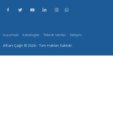
Kurumsal
Kataloglar
Teknik Veriler
İletişim
Alhan-Çağrı ©
2026 - Tüm Hakları Saklıdır.