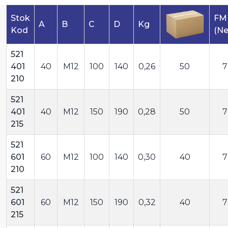
Stok
FM
A
B
C
D
Kg
Kod
(N
521
401
40
M12
100
140
0,26
50
7
210
521
401
40
M12
150
190
0,28
50
7
215
521
601
60
M12
100
140
0,30
40
7
210
521
601
60
M12
150
190
0,32
40
7
215