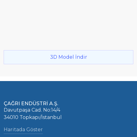
3D Model İndir
ÇAĞRI ENDÜSTRİ A.Ş.
Davutpaşa Cad. No:14/4
34010 Topkapı/İstanbul
Haritada Göster