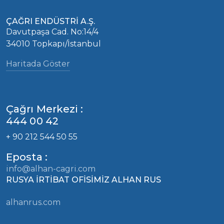
ÇAĞRI ENDÜSTRİ A.Ş.
Davutpaşa Cad. No:14/4
34010 Topkapı/İstanbul
Haritada Göster
Çağrı Merkezi :
444 00 42
+ 90 212 544 50 55
Eposta :
info@alhan-cagri.com
RUSYA İRTİBAT OFİSİMİZ ALHAN RUS
alhanrus.com