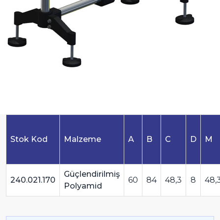
Stok Kod
Malzeme
A
B
C
D
M
Güçlendirilmiş
240.021.170
60
84
48,3
8
48,
Polyamid