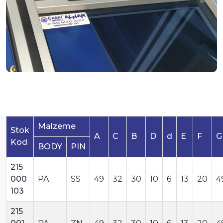
Malzeme
Stok
A
C
B
D
d
E
F
G
Kod
BODY
PIN
215
000
PA
SS
49
32
30
10
6
13
20
4
103
215