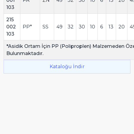
001
PA
ZN
49
32
30
10
6
13
20
4
103
215
002
PP*
SS
49
32
30
10
6
13
20
4
103
*Asidik Ortam İçin PP (Poliproplen) Malzemeden Öz
Bulunmaktadır.
Kataloğu İndir