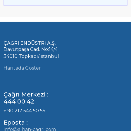
ÇAĞRI ENDÜSTRİ A.Ş.
Davutpaşa Cad. No:14/4
34010 Topkapı/İstanbul
Haritada Göster
Çağrı Merkezi :
444 00 42
+ 90 212 544 50 55
Eposta :
info@alhan-cagri.com