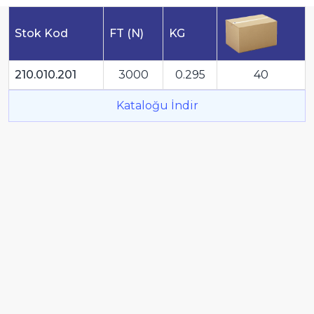
Stok Kod
FT (N)
KG
210.010.201
3000
0.295
40
Kataloğu İndir