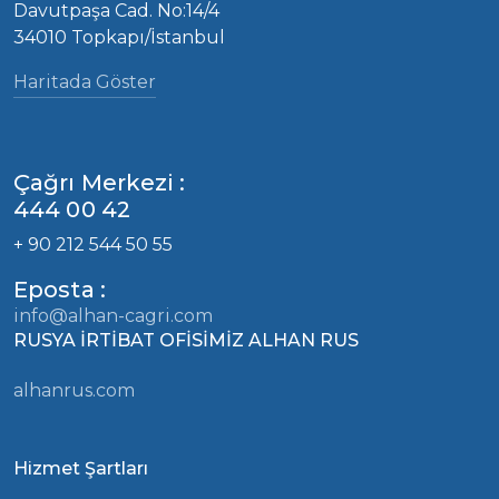
Davutpaşa Cad. No:14/4
34010 Topkapı/İstanbul
Haritada Göster
Çağrı Merkezi :
444 00 42
+ 90 212 544 50 55
Eposta :
info@alhan-cagri.com
RUSYA İRTİBAT OFİSİMİZ ALHAN RUS
alhanrus.com
Hizmet Şartları