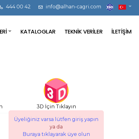
444 00 42
info@alhan-cagri.com
ERİ
KATALOGLAR
TEKNİK VERİLER
İLETİŞİM
n
3D İçin Tıklayın
Üyeliğiniz varsa lütfen giriş yapın
ya da
Buraya tıklayarak üye olun