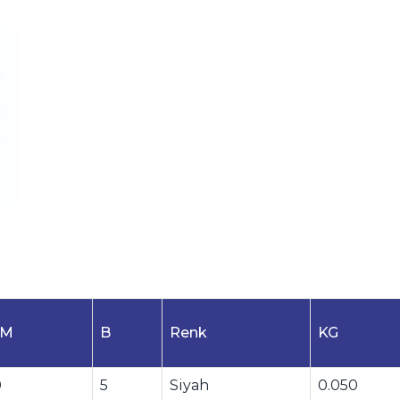
M
B
Renk
KG
0
5
Siyah
0.050