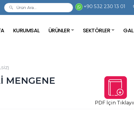
+90 532 230 13 01
FA
KURUMSAL
ÜRÜNLER
SEKTÖRLER
GAL
LSİZ)
KLİ MENGENE
PDF İçin Tıklayı