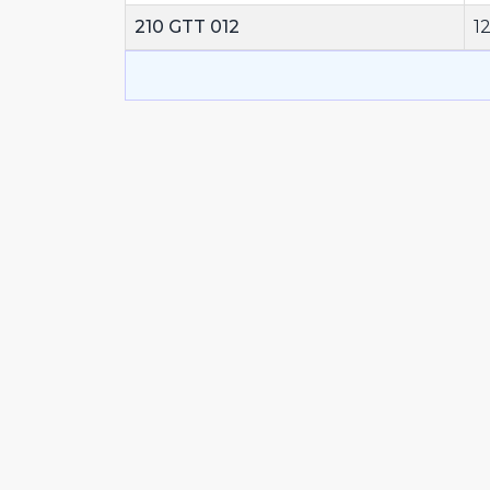
210 GTT 012
1