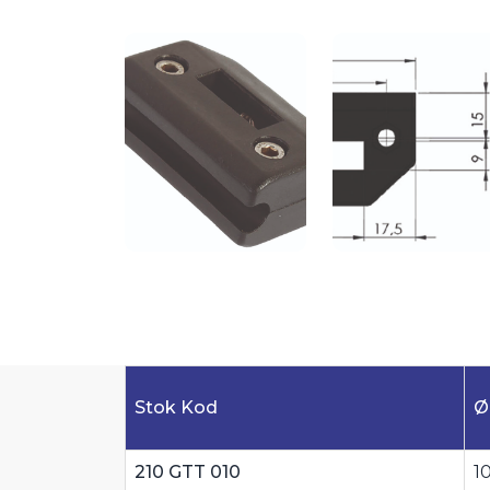
Stok Kod
Ø
210 GTT 010
1