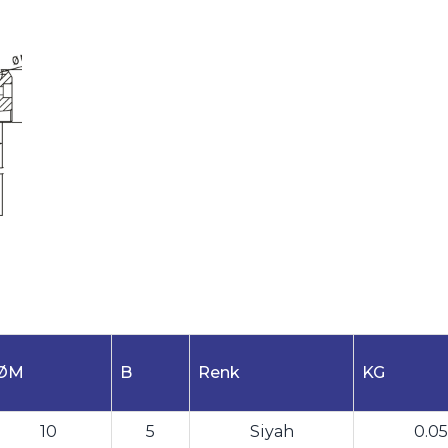
ØM
B
Renk
KG
10
5
Siyah
0.0