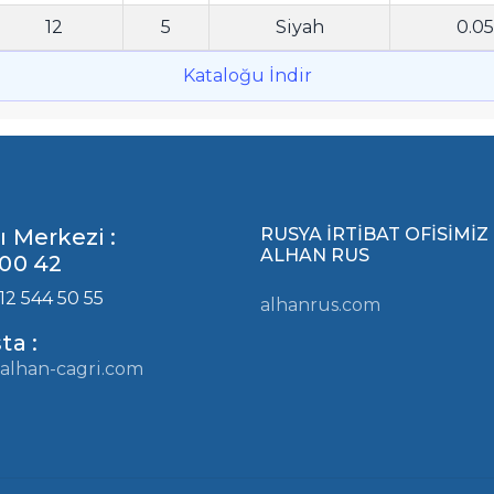
12
5
Siyah
0.0
Kataloğu İndir
ı Merkezi :
RUSYA İRTİBAT OFİSİMİZ
ALHAN RUS
00 42
12 544 50 55
alhanrus.com
ta :
alhan-cagri.com