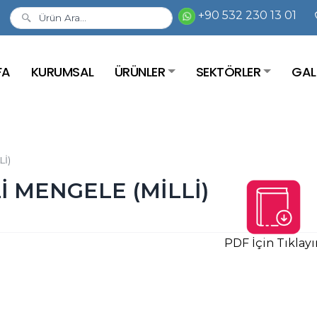
+90 532 230 13 01
FA
KURUMSAL
ÜRÜNLER
SEKTÖRLER
GAL
Lİ)
Lİ MENGELE (MİLLİ)
PDF İçin Tıklayı