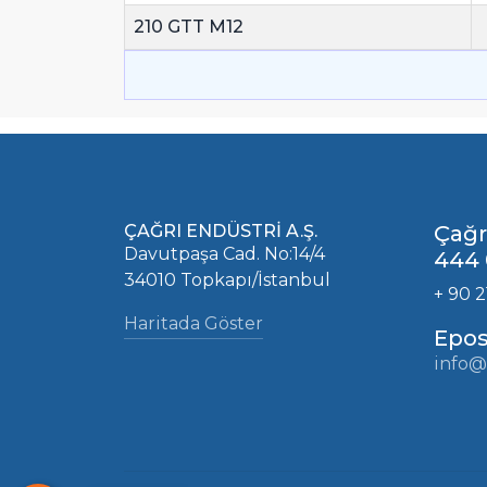
210 GTT M12
ÇAĞRI ENDÜSTRİ A.Ş.
Çağr
Davutpaşa Cad. No:14/4
444 
34010 Topkapı/İstanbul
+ 90 2
Haritada Göster
Epos
info@