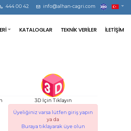
444 00 42
info@alhan-cagri.com
ERİ
KATALOGLAR
TEKNİK VERİLER
İLETİŞİM
n
3D İçin Tıklayın
Üyeliğiniz varsa lütfen giriş yapın
ya da
Buraya tıklayarak üye olun