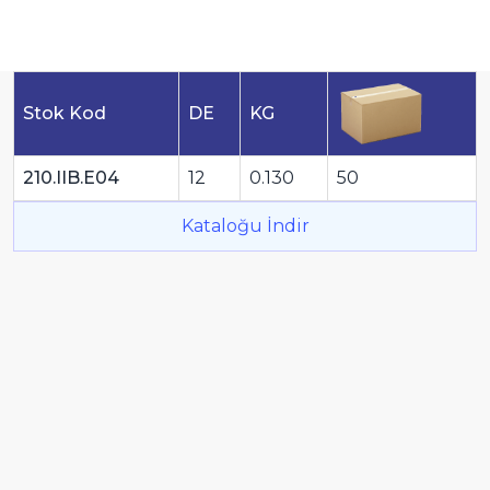
Stok Kod
DE
KG
210.IIB.E04
12
0.130
50
Kataloğu İndir