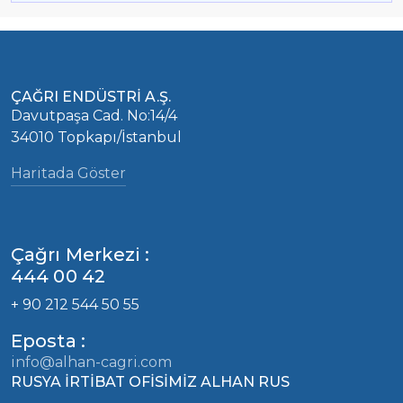
ÇAĞRI ENDÜSTRİ A.Ş.
Davutpaşa Cad. No:14/4
34010 Topkapı/İstanbul
Haritada Göster
Çağrı Merkezi :
444 00 42
+ 90 212 544 50 55
Eposta :
info@alhan-cagri.com
RUSYA İRTİBAT OFİSİMİZ ALHAN RUS