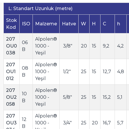
L: Standart Uzunluk (metre)
Stok
ISO
Malzeme
Hatve
W
H
C
h
Kod
207
Alpolen®
06
OU0
1000 -
3/8"
20
15
9,2
4,2
B
038
Yeşil
207
Alpolen®
08
OU1
1000 -
1/2"
25
15
12,7
4,8
B
012
Yeşil
207
Alpolen®
10
OU2
1000 -
5/8"
25
15
15,2
5,1
B
058
Yeşil
207
Alpolen®
12
OU3
1000 -
3/4"
25
20
16,7
5,7
B