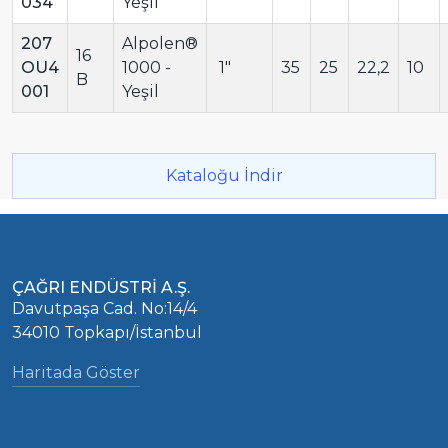
034
Yeşil
207
Alpolen®
16
OU4
1000 -
1"
35
25
22,2
10
B
001
Yeşil
Kataloğu İndir
ÇAĞRI ENDÜSTRİ A.Ş.
Davutpaşa Cad. No:14/4
34010 Topkapı/İstanbul
Haritada Göster