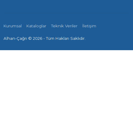
Kurumsal
Kataloglar
Teknik Veriler
İletişim
Alhan-Çağrı ©
2026 - Tüm Hakları Saklıdır.