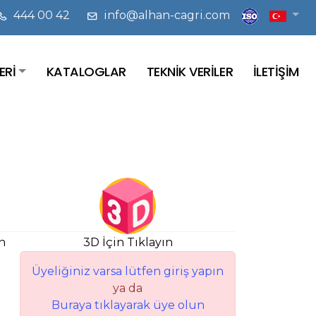
444 00 42
info@alhan-cagri.com
ERİ
KATALOGLAR
TEKNİK VERİLER
İLETİŞİM
n
3D İçin Tıklayın
Üyeliğiniz varsa lütfen giriş yapın
ya da
Buraya tıklayarak üye olun