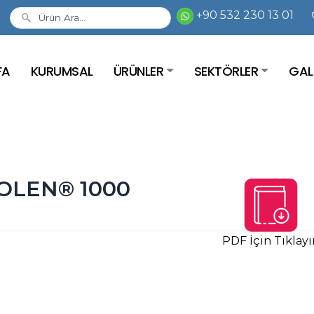
+90 532 230 13 01
FA
KURUMSAL
ÜRÜNLER
SEKTÖRLER
GAL
POLEN® 1000
PDF İçin Tıklayı