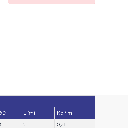
ØD
L (m)
Kg / m
8
2
0,21