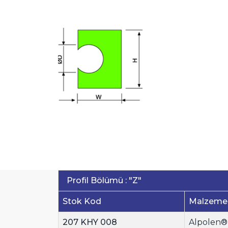
Profil Bölümü : "Z"
Stok Kod
Malzeme
207 KHY 008
Alpolen® 