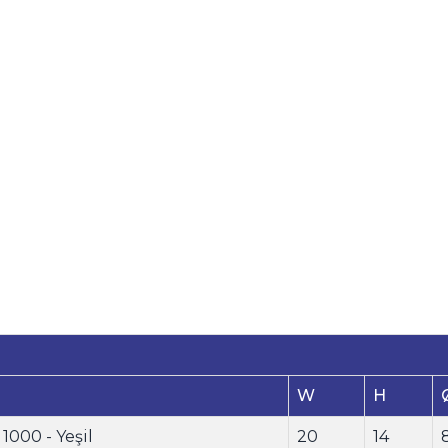
W
H
1000 - Yeşil
20
14