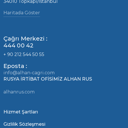
34010 Topkapı/İstanbul
Haritada Göster
Çağrı Merkezi :
444 00 42
+ 90 212 544 50 55
Eposta :
info@alhan-cagri.com
RUSYA İRTİBAT OFİSİMİZ ALHAN RUS
alhanrus.com
Hizmet Şartları
Gizlilik Sözleşmesi