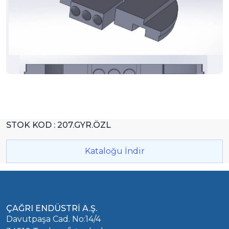
STOK KOD : 207.GYR.ÖZL
Kataloğu İndir
ÇAĞRI ENDÜSTRİ A.Ş.
Davutpaşa Cad. No:14/4