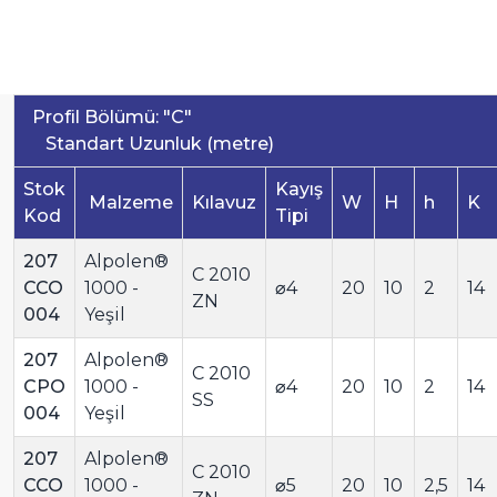
Profil Bölümü:
Standart Uzunluk (metre)
Stok
Kayış
Malzeme
Kılavuz
W
H
h
K
Kod
Tipi
207
Alpolen®
C 2010
CCO
1000 -
⌀4
20
10
2
14
ZN
004
Yeşil
207
Alpolen®
C 2010
CPO
1000 -
⌀4
20
10
2
14
SS
004
Yeşil
207
Alpolen®
C 2010
CCO
1000 -
⌀5
20
10
2,5
14