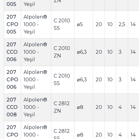
ZN
005
Yeşil
207
Alpolen®
C 2010
CPO
1000 -
⌀5
20
10
2,5
14
SS
005
Yeşil
207
Alpolen®
C 2010
CCO
1000 -
⌀6,3
20
10
3
14
ZN
006
Yeşil
207
Alpolen®
C 2010
CPO
1000 -
⌀6,3
20
10
3
14
SS
006
Yeşil
207
Alpolen®
C 2812
CCO
1000 -
⌀8
20
10
4
14
ZN
008
Yeşil
207
Alpolen®
C 2812
CPO
1000 -
⌀8
20
10
4
14
SS