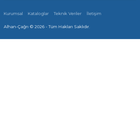
Kurumsal
Kataloglar
Teknik Veriler
İletişim
Alhan-Çağrı ©
2026 - Tüm Hakları Saklıdır.