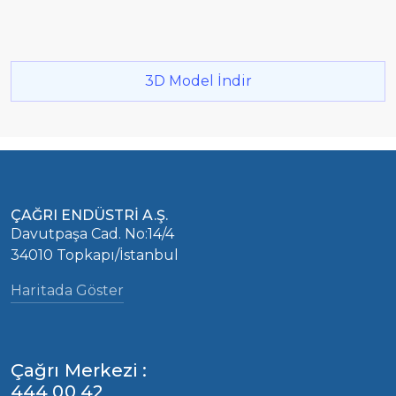
3D Model İndir
ÇAĞRI ENDÜSTRİ A.Ş.
Davutpaşa Cad. No:14/4
34010 Topkapı/İstanbul
Haritada Göster
Çağrı Merkezi :
444 00 42