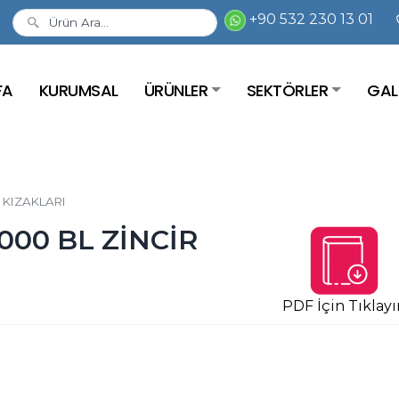
+90 532 230 13 01
FA
KURUMSAL
ÜRÜNLER
SEKTÖRLER
GAL
 KIZAKLARI
000 BL ZİNCİR
PDF İçin Tıklayı