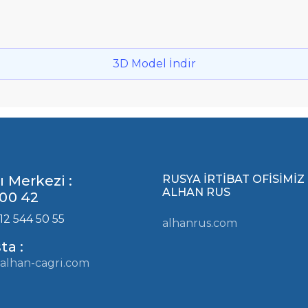
3D Model İndir
ı Merkezi :
RUSYA İRTİBAT OFİSİMİZ
ALHAN RUS
00 42
12 544 50 55
alhanrus.com
ta :
alhan-cagri.com