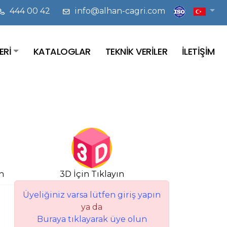
444 00 42
info@alhan-cagri.com
ERİ
KATALOGLAR
TEKNİK VERİLER
İLETİŞİM
n
3D İçin Tıklayın
Üyeliğiniz varsa lütfen giriş yapın
ya da
Buraya tıklayarak üye olun