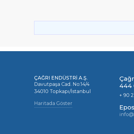
ÇAĞRI ENDÜSTRİ A.Ş.
Çağr
Davutpaşa Cad. No:14/4
444 
34010 Topkapı/İstanbul
+ 90 2
Haritada Göster
Epos
info@