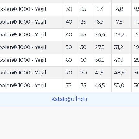
polen® 1000 - Yeşil
30
35
15,4
14,8
9,
polen® 1000 - Yeşil
40
35
16,9
17,5
11
polen® 1000 - Yeşil
40
45
24,4
28,2
15
polen® 1000 - Yeşil
50
50
27,5
31,2
19
polen® 1000 - Yeşil
60
60
36,5
40,1
25
polen® 1000 - Yeşil
70
70
41,5
48,9
3
polen® 1000 - Yeşil
75
75
44,5
53,0
3
Kataloğu İndir