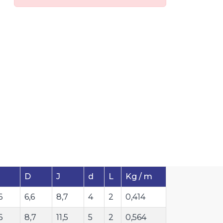
D
J
d
L
Kg / m
6
6,6
8,7
4
2
0,414
6
8,7
11,5
5
2
0,564