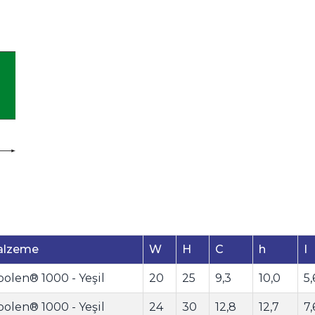
alzeme
W
H
C
h
I
polen® 1000 - Yeşil
20
25
9,3
10,0
5,
polen® 1000 - Yeşil
24
30
12,8
12,7
7,