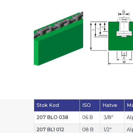
Stok Kod
ISO
Hatve
M
207 BLO 038
06 B
3/8"
Al
207 BL1 012
08 B
1/2"
Al