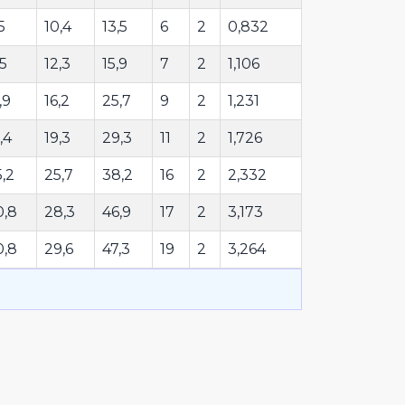
5
10,4
13,5
6
2
0,832
,5
12,3
15,9
7
2
1,106
,9
16,2
25,7
9
2
1,231
,4
19,3
29,3
11
2
1,726
,2
25,7
38,2
16
2
2,332
0,8
28,3
46,9
17
2
3,173
0,8
29,6
47,3
19
2
3,264