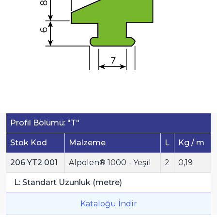
Profil Bölümü: "T"
Stok Kod
Malzeme
L
Kg / m
206 YT2 001
Alpolen® 1000 - Yeşil
2
0,19
L: Standart Uzunluk (metre)
Kataloğu İndir