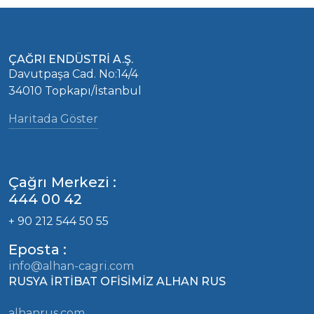
ÇAĞRI ENDÜSTRİ A.Ş.
Davutpaşa Cad. No:14/4
34010 Topkapı/İstanbul
Haritada Göster
Çağrı Merkezi :
444 00 42
+ 90 212 544 50 55
Eposta :
info@alhan-cagri.com
RUSYA İRTİBAT OFİSİMİZ ALHAN RUS
alhanrus.com