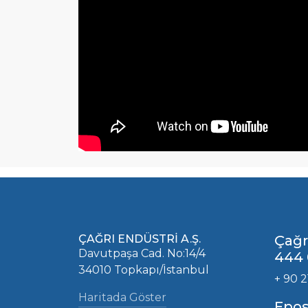
ÇAĞRI ENDÜSTRİ A.Ş.
Çağr
Davutpaşa Cad. No:14/4
444 
34010 Topkapı/İstanbul
+ 90 2
Haritada Göster
Epos