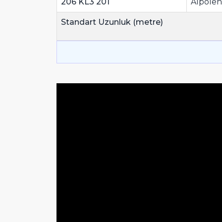
206 KL3 201
Alpolen
Standart Uzunluk (metre)