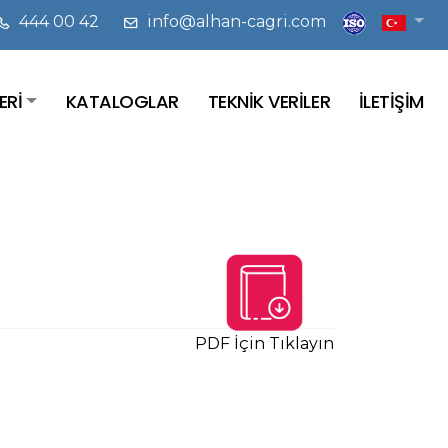
444 00 42
info@alhan-cagri.com
ERİ
KATALOGLAR
TEKNİK VERİLER
İLETİŞİM
PDF İçin Tıklayın