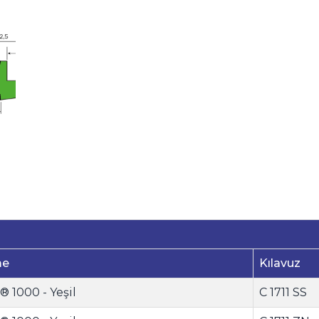
me
Kılavuz
® 1000 - Yeşil
C 1711 SS