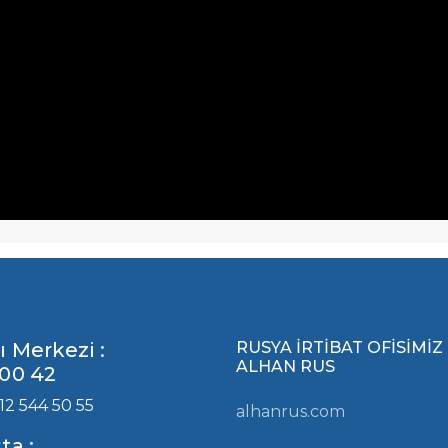
ı Merkezi :
RUSYA İRTİBAT OFİSİMİZ
ALHAN RUS
00 42
12 544 50 55
alhanrus.com
ta :