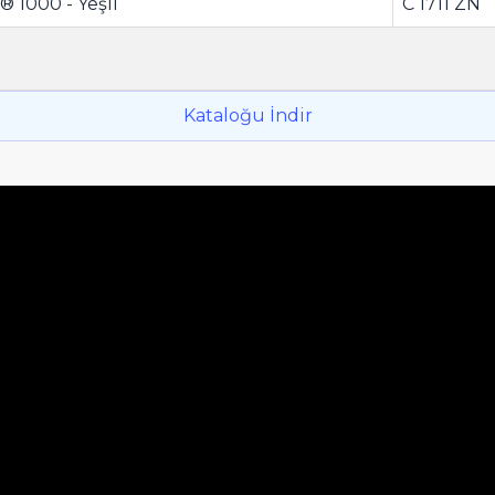
® 1000 - Yeşil
C 1711 ZN
Kataloğu İndir