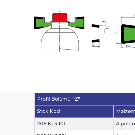
Profil Bölümü: "Z"
Stok Kod
Malze
206 KL3 101
Alpolen