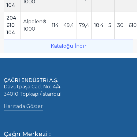
1000
104
204
Alpolen®
610
114
49,4
79,4
18,4
5
30
610
1000
104
Kataloğu İndir
ÇAĞRI ENDÜSTRİ A.Ş.
Davutpaşa Cad. No:14/4
34010 Topkapı/İstanbul
Haritada Göster
Çağrı Merkezi :