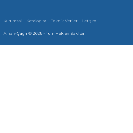
Kurumsal
Kataloglar
Teknik Veriler
İletişim
Alhan-Çağrı ©
2026 - Tüm Hakları Saklıdır.