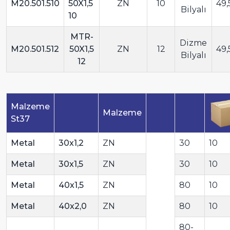
M20.501.510
50X1,5
ZN
10
49,
Bilyalı
10
MTR-
Dizme
M20.501.512
50X1,5
ZN
12
49,
Bilyalı
12
Malzeme
Malzeme
St37
Metal
30x1,2
ZN
30
10
Metal
30x1,5
ZN
30
10
Metal
40x1,5
ZN
80
10
Metal
40x2,0
ZN
80
10
80-