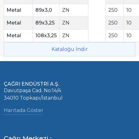
Metal
89x3,0
ZN
250
10
Metal
89x3,25
ZN
250
10
Metal
108x3,25
ZN
250
10
Kataloğu İndir
ÇAĞRI ENDÜSTRİ A.Ş.
Davutpaşa Cad. No:14/4
34010 Topkapı/İstanbul
Haritada Göster
Çağrı Merkezi :