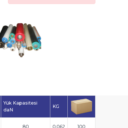
Yük Kapasitesi
KG
daN
80
0.062
100