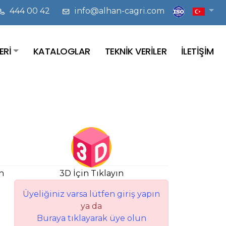
444 00 42
info@alhan-cagri.com
ERİ
KATALOGLAR
TEKNİK VERİLER
İLETİŞİM
n
3D İçin Tıklayın
Üyeliğiniz varsa lütfen giriş yapın
ya da
Buraya tıklayarak üye olun