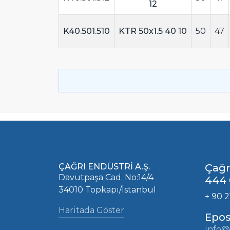
12
K40.501.510
KTR 50x1.5 40 10
50
47
ÇAĞRI ENDÜSTRİ A.Ş.
Çağr
Davutpaşa Cad. No:14/4
444 
34010 Topkapı/İstanbul
+ 90 2
Haritada Göster
Epos
info@