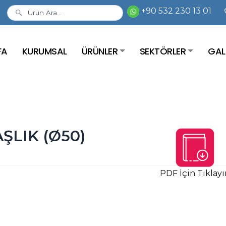
+90 532 230 13 01
FA
KURUMSAL
ÜRÜNLER
SEKTÖRLER
GAL
ŞLIK (Ø50)
PDF İçin Tıklayı