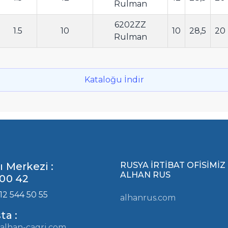
Rulman
6202ZZ
1.5
10
10
28,5
20
Rulman
Kataloğu İndir
ı Merkezi :
RUSYA İRTİBAT OFİSİMİZ
ALHAN RUS
00 42
12 544 50 55
alhanrus.com
ta :
alhan-cagri.com