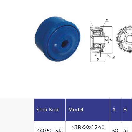
Stok Kod
Model
A
B
KTR-50x1.5 40
K40.501.512
50
47