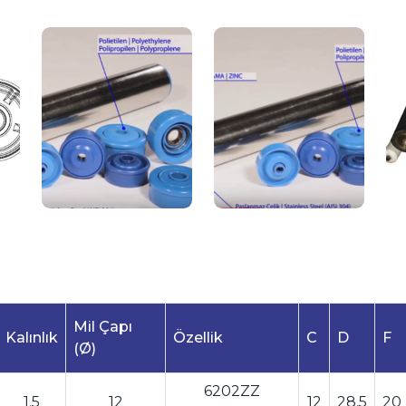
Mil Çapı
Kalınlık
Özellik
C
D
F
(Ø)
6202ZZ
1.5
12
12
28,5
20