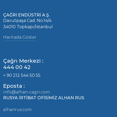
ÇAĞRI ENDÜSTRİ A.Ş.
Davutpaşa Cad. No:14/4
34010 Topkapı/İstanbul
Haritada Göster
Çağrı Merkezi :
444 00 42
+ 90 212 544 50 55
Eposta :
info@alhan-cagri.com
RUSYA İRTİBAT OFİSİMİZ ALHAN RUS
alhanrus.com