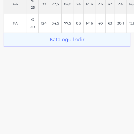
Ø
PA
99
27,5
64,5
74
M16
36
47
34
14,
25
Ø
PA
124
34,5
77,5
88
M16
40
63
38,1
15,
30
Kataloğu İndir