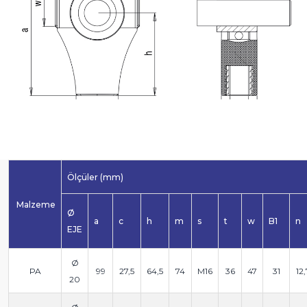
Ölçüler (mm)
Malzeme
Ø
a
c
h
m
s
t
w
B1
n
EJE
Ø
PA
99
27,5
64,5
74
M16
36
47
31
12,
20