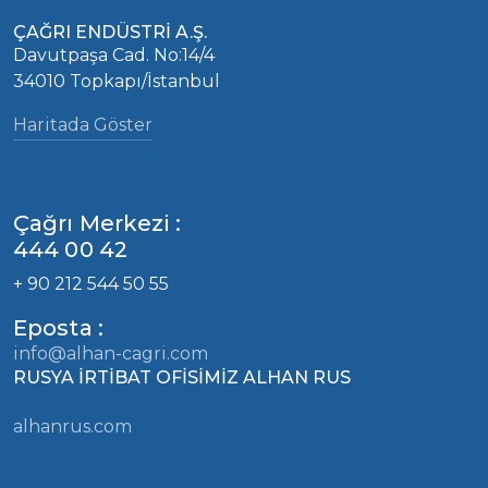
ÇAĞRI ENDÜSTRİ A.Ş.
Davutpaşa Cad. No:14/4
34010 Topkapı/İstanbul
Haritada Göster
Çağrı Merkezi :
444 00 42
+ 90 212 544 50 55
Eposta :
info@alhan-cagri.com
RUSYA İRTİBAT OFİSİMİZ ALHAN RUS
alhanrus.com