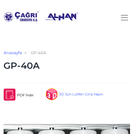
Anasayfa
GP-40A
GP-40A
3D İçin Lütfen Giriş Yapın
PDF İndir