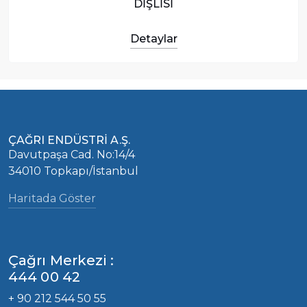
DİŞLİSİ
Detaylar
ÇAĞRI ENDÜSTRİ A.Ş.
Davutpaşa Cad. No:14/4
34010 Topkapı/İstanbul
Haritada Göster
Çağrı Merkezi :
444 00 42
+ 90 212 544 50 55