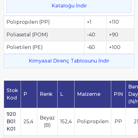
Kataloğu İndir
Polipropilen (PP)
+1
+110
Poliasetal (POM)
-40
+90
Polietilen (PE)
-60
+100
Kimyasal Direnç Tablosunu İndir
Ban
Stok
P
Renk
L
Malzeme
PIN
Day
Kod
(N/
920
Beyaz
B01
25,4
152,4
Polipropilen
PP
2
(B)
K01