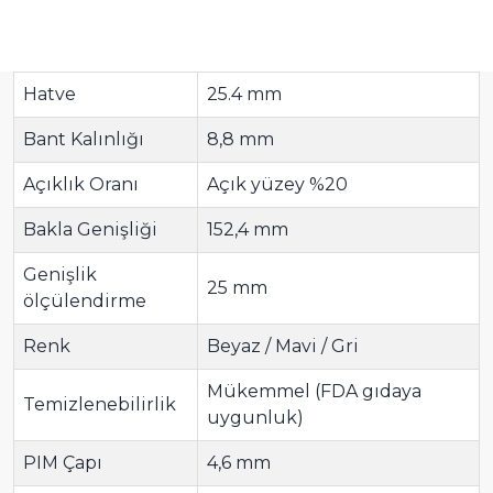
Hatve
25.4 mm
Bant Kalınlığı
8,8 mm
Açıklık Oranı
Açık yüzey %20
Bakla Genişliği
152,4 mm
Genişlik
25 mm
ölçülendirme
Renk
Beyaz / Mavi / Gri
Mükemmel (FDA gıdaya
Temizlenebilirlik
uygunluk)
PIM Çapı
4,6 mm