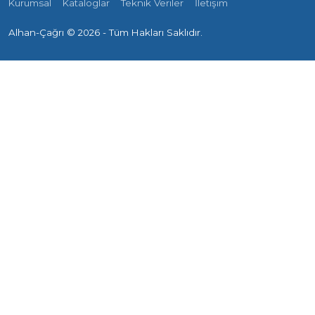
Kurumsal
Kataloglar
Teknik Veriler
İletişim
Alhan-Çağrı ©
2026 - Tüm Hakları Saklıdır.