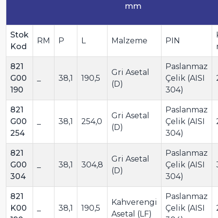
mm
Stok
RM
P
L
Malzeme
PIN
Kod
821
Paslanmaz
Gri Asetal
G00
_
38,1
190,5
Çelik (AISI
(D)
190
304)
821
Paslanmaz
Gri Asetal
G00
_
38,1
254,0
Çelik (AISI
(D)
254
304)
821
Paslanmaz
Gri Asetal
G00
_
38,1
304,8
Çelik (AISI
(D)
304
304)
821
Paslanmaz
Kahverengi
K00
_
38,1
190,5
Çelik (AISI
Asetal (LF)