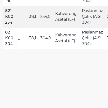
190
304)
821
Paslanmaz
Kahverengi
K00
_
38,1
254,0
Çelik (AISI
Asetal (LF)
254
304)
821
Paslanmaz
Kahverengi
K00
_
38,1
304,8
Çelik (AISI
Asetal (LF)
304
304)