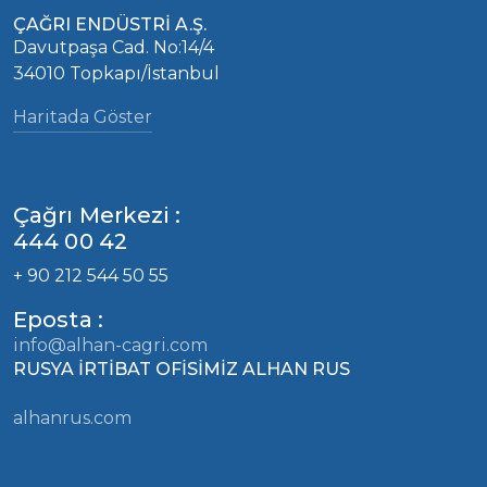
ÇAĞRI ENDÜSTRİ A.Ş.
Davutpaşa Cad. No:14/4
34010 Topkapı/İstanbul
Haritada Göster
Çağrı Merkezi :
444 00 42
+ 90 212 544 50 55
Eposta :
info@alhan-cagri.com
RUSYA İRTİBAT OFİSİMİZ ALHAN RUS
alhanrus.com