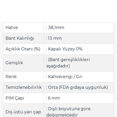
Hatve
: 38,1mm
Bant Kalınlığı
: 13 mm
Açıklık Oranı (%)
: Kapalı Yüzey 0%
: (Bant genişliklikleri
Genişlik
aşağıdadır)
Renk
: Kahverengi / Gri
Temizlenebilirlik
: Orta (FDA gıdaya uygunluk)
PIM Çapı
: 6 mm
: Dişli boyutuna göre
Diş üstü yarı çap
değişmektedir