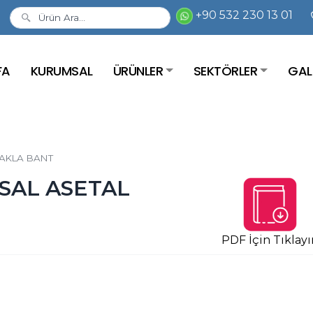
+90 532 230 13 01
FA
KURUMSAL
ÜRÜNLER
SEKTÖRLER
GAL
AKLA BANT
SAL ASETAL
PDF İçin Tıklayı