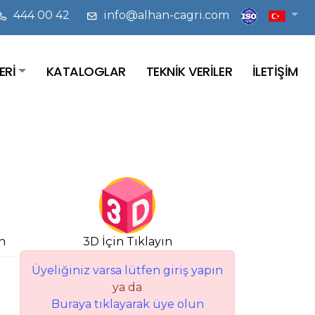
444 00 42
info@alhan-cagri.com
ERİ
KATALOGLAR
TEKNİK VERİLER
İLETİŞİM
n
3D İçin Tıklayın
Üyeliğiniz varsa lütfen giriş yapın
ya da
Buraya tıklayarak üye olun