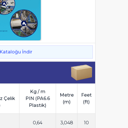
Kataloğu İndir
Kg / m
Metre
Feet
z Çelik
PIN (PA6.6
(m)
(ft)
)
Plastik)
0,64
3,048
10