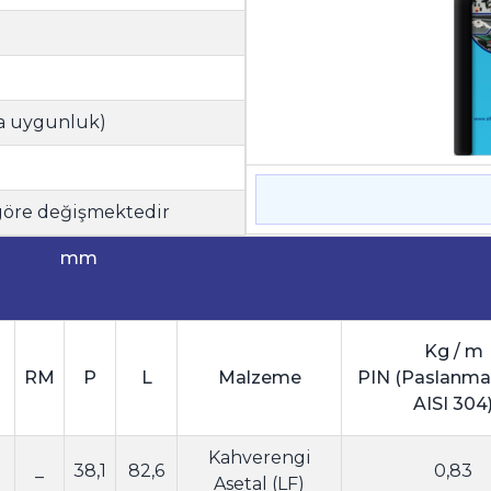
ya uygunluk)
 göre değişmektedir
mm
Kg / m
RM
P
L
Malzeme
PIN (Paslanma
AISI 304
Kahverengi
_
38,1
82,6
0,83
Asetal (LF)