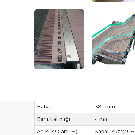
Hatve
: 38.1 mm
Bant Kalınlığı
: 4 mm
Açıklık Oranı (%)
: Kapalı Yüzey 0%