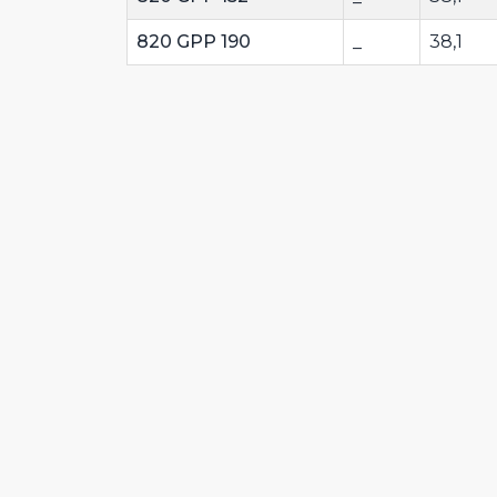
820 GPP 190
_
38,1