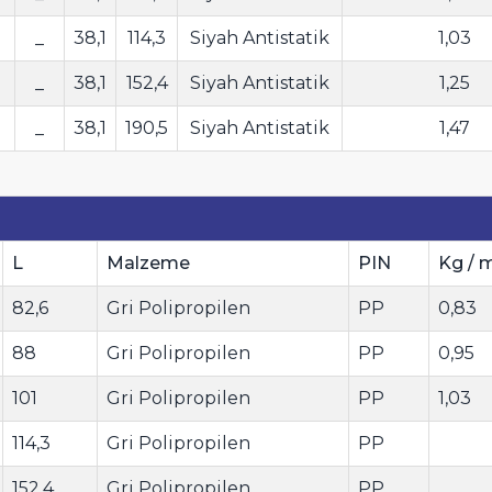
_
38,1
114,3
Siyah Antistatik
1,03
_
38,1
152,4
Siyah Antistatik
1,25
_
38,1
190,5
Siyah Antistatik
1,47
L
Malzeme
PIN
Kg / 
82,6
Gri Polipropilen
PP
0,83
88
Gri Polipropilen
PP
0,95
101
Gri Polipropilen
PP
1,03
114,3
Gri Polipropilen
PP
152,4
Gri Polipropilen
PP