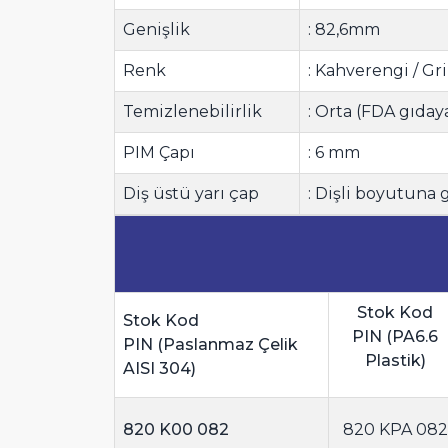
Genişlik
: 82,6mm
Renk
: Kahverengi / Gri
Temizlenebilirlik
: Orta (FDA gıda
PIM Çapı
: 6 mm
Diş üstü yarı çap
: Dişli boyutuna
Stok Kod
Stok Kod
PIN
(PA6.6
PIN (
Paslanmaz Çelik
Plastik)
AISI 304)
820 K00 082
820 KPA 082