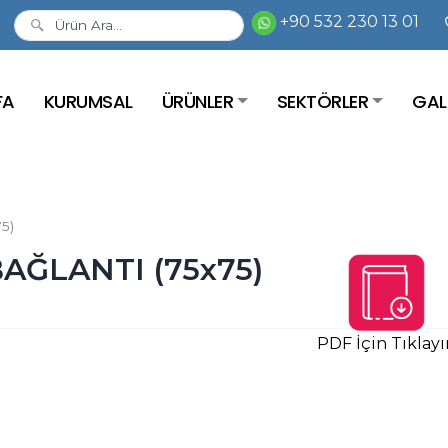
+90 532 230 13 01
FA
KURUMSAL
ÜRÜNLER
SEKTÖRLER
GAL
5)
AĞLANTI (75x75)
PDF İçin Tıklayı