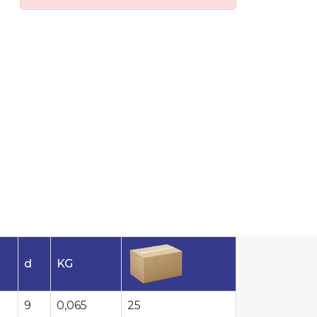
d
KG
9
0,065
25