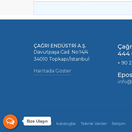
ÇAĞRI ENDÜSTRİ A.Ş.
Çağr
Davutpaşa Cad. No:14/4
444 
34010 Topkapı/İstanbul
+ 90 2
Haritada Göster
Epos
info@
Bize Ulaşın
Kurumsal
Kataloglar
Teknik Veriler
İletişim