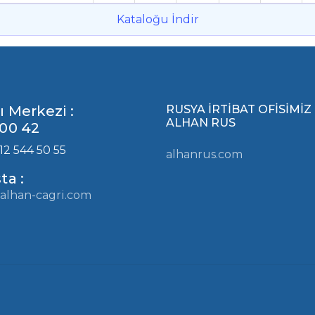
Kataloğu İndir
ı Merkezi :
RUSYA İRTİBAT OFİSİMİZ
ALHAN RUS
00 42
12 544 50 55
alhanrus.com
ta :
alhan-cagri.com