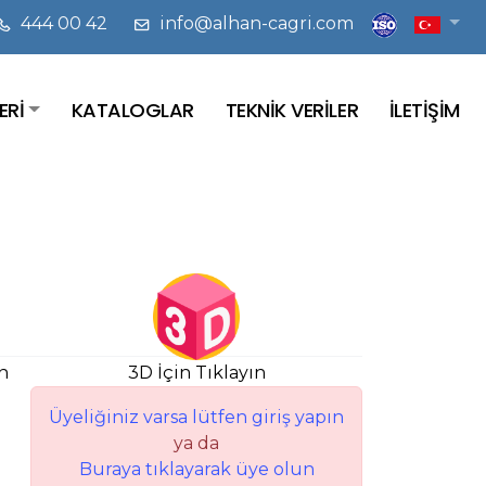
444 00 42
info@alhan-cagri.com
ERİ
KATALOGLAR
TEKNİK VERİLER
İLETİŞİM
n
3D İçin Tıklayın
Üyeliğiniz varsa lütfen giriş yapın
ya da
Buraya tıklayarak üye olun