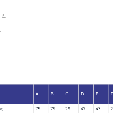
A
B
C
D
E
F
aç
75
75
29
47
47
2