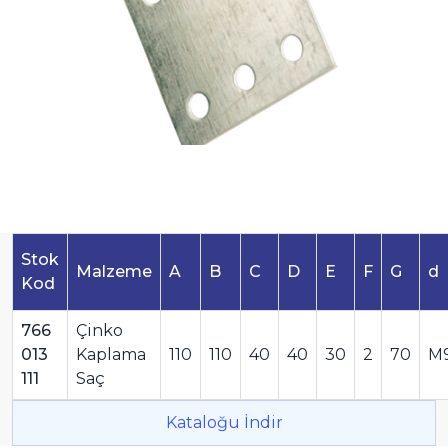
Stok
Malzeme
A
B
C
D
E
F
G
d
Kod
766
Çinko
013
Kaplama
110
110
40
40
30
2
70
M
111
Saç
Kataloğu İndir