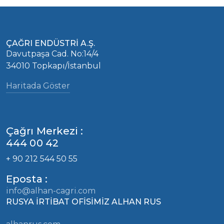
ÇAĞRI ENDÜSTRİ A.Ş.
Davutpaşa Cad. No:14/4
34010 Topkapı/İstanbul
Haritada Göster
Çağrı Merkezi :
444 00 42
+ 90 212 544 50 55
Eposta :
info@alhan-cagri.com
RUSYA İRTİBAT OFİSİMİZ ALHAN RUS