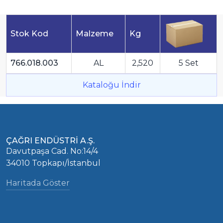
Stok Kod
Malzeme
Kg
766.018.003
AL
2,520
5 Set
Kataloğu İndir
ÇAĞRI ENDÜSTRİ A.Ş.
Davutpaşa Cad. No:14/4
34010 Topkapı/İstanbul
Haritada Göster