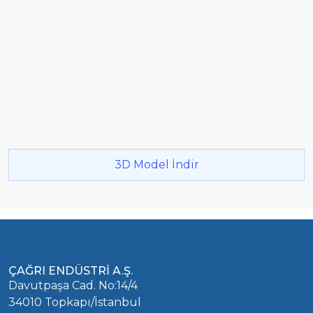
3D Model İndir
ÇAĞRI ENDÜSTRİ A.Ş.
Davutpaşa Cad. No:14/4
34010 Topkapı/İstanbul