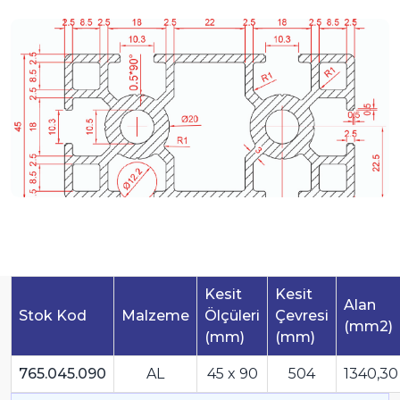
Kesit
Kesit
Alan
Stok Kod
Malzeme
Ölçüleri
Çevresi
(mm2)
(mm)
(mm)
765.045.090
AL
45 x 90
504
1340,30