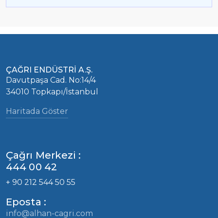
ÇAĞRI ENDÜSTRİ A.Ş.
Davutpaşa Cad. No:14/4
34010 Topkapı/İstanbul
Haritada Göster
Çağrı Merkezi :
444 00 42
+ 90 212 544 50 55
Eposta :
info@alhan-cagri.com