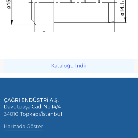
Kataloğu İndir
ÇAĞRI ENDÜSTRİ A.Ş.
Davutpaşa Cad. No:14/4
34010 Topkapı/İstanbul
Haritada Göster