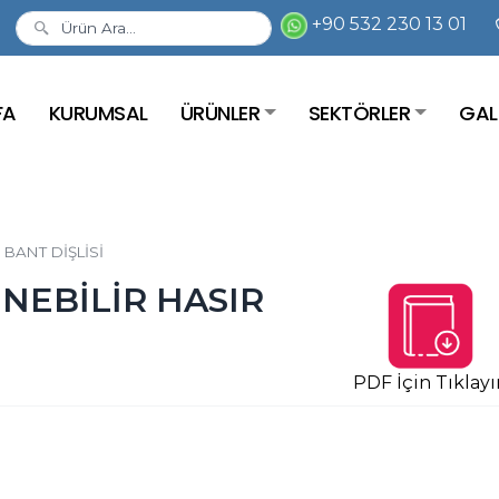
+90 532 230 13 01
FA
KURUMSAL
ÜRÜNLER
SEKTÖRLER
GAL
 BANT DİŞLİSİ
ENEBİLİR HASIR
PDF İçin Tıklayı