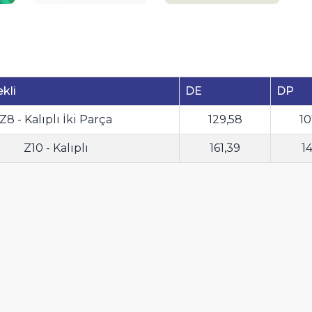
kli
DE
DP
Z8 - Kalıplı İki Parça
129,58
10
Z10 - Kalıplı
161,39
14