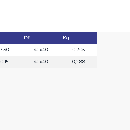
DF
Kg
7,30
40x40
0,205
0,15
40x40
0,288