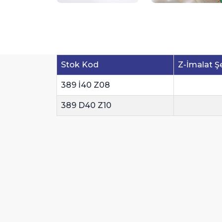
Stok Kod
Z-İmalat Şe
389 İ40 Z08
389 D40 Z10