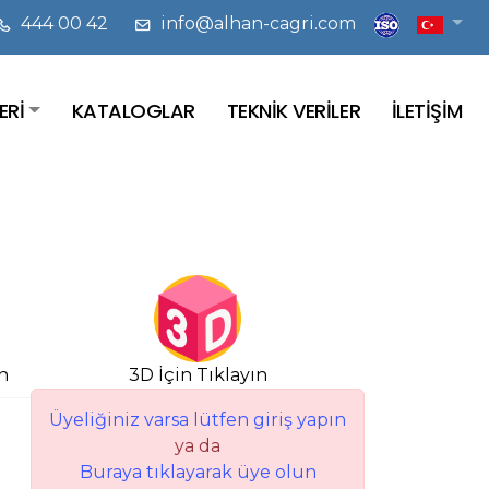
444 00 42
info@alhan-cagri.com
ERİ
KATALOGLAR
TEKNİK VERİLER
İLETİŞİM
n
3D İçin Tıklayın
Üyeliğiniz varsa lütfen giriş yapın
ya da
Buraya tıklayarak üye olun