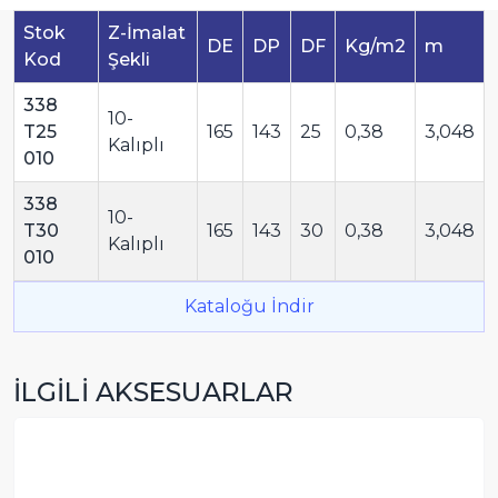
Stok
Z-İmalat
DE
DP
DF
Kg/m2
m
Kod
Şekli
338
10-
T25
165
143
25
0,38
3,048
Kalıplı
010
338
10-
T30
165
143
30
0,38
3,048
Kalıplı
010
Kataloğu İndir
İLGİLİ AKSESUARLAR