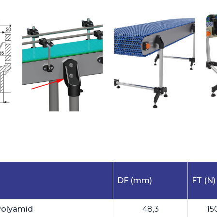
DF (mm)
FT (N)
Polyamid
48,3
15