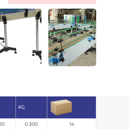
KG
00
0.300
14