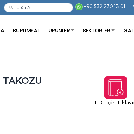
+90 532 230 13 01
FA
KURUMSAL
ÜRÜNLER
SEKTÖRLER
GAL
I TAKOZU
PDF İçin Tıklayı