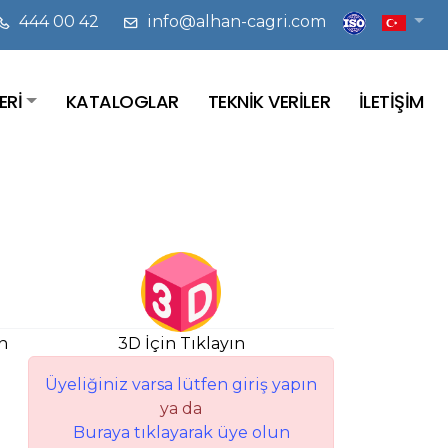
444 00 42
info@alhan-cagri.com
ERİ
KATALOGLAR
TEKNİK VERİLER
İLETİŞİM
n
3D İçin Tıklayın
Üyeliğiniz varsa lütfen giriş yapın
ya da
Buraya tıklayarak üye olun